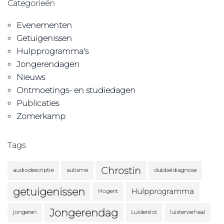
Categorieën
Evenementen
Getuigenissen
Hulpprogramma's
Jongerendagen
Nieuws
Ontmoetings- en studiedagen
Publicaties
Zomerkamp
Tags
Chrostin
audiodescriptie
autisme
dubbeldiagnose
getuigenissen
Hulpprogramma
Hogent
Jongerendag
jongeren
Luiderslot
luisterverhaal