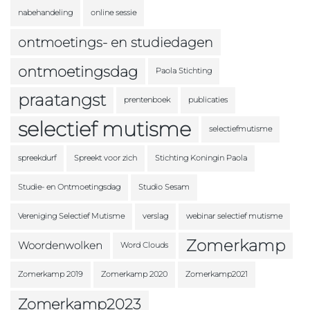
nabehandeling
online sessie
ontmoetings- en studiedagen
ontmoetingsdag
Paola Stichting
praatangst
prentenboek
publicaties
selectief mutisme
selectiefmutisme
spreekdurf
Spreekt voor zich
Stichting Koningin Paola
Studie- en Ontmoetingsdag
Studio Sesam
Vereniging Selectief Mutisme
verslag
webinar selectief mutisme
Zomerkamp
Woordenwolken
Word Clouds
Zomerkamp 2019
Zomerkamp 2020
Zomerkamp2021
Zomerkamp2023