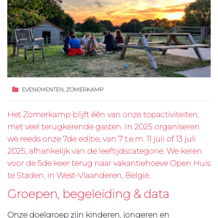
EVENEMENTEN
,
ZOMERKAMP
Het Zomerkamp blijft één van onze topactiviteiten,
met veel terugkerende gasten. In 2025 organiseren
we reeds onze 7de editie, van 7 t.e.m. 11 juli of 13 juli
2025, afhankelijk van de leeftijdscategorie. We keren
voor de 5de keer terug naar vakantiehoeve Open Huis
te Staden, in West-Vlaanderen, België.
Groepen, begeleiding & data
Onze doelgroep zijn kinderen, jongeren en