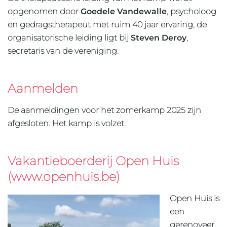
opgenomen door
Goedele Vandewalle
, psycholoog
en gedragstherapeut met ruim 40 jaar ervaring; de
organisatorische leiding ligt bij
Steven Deroy
,
secretaris van de vereniging.
Aanmelden
De aanmeldingen voor het zomerkamp 2025 zijn
afgesloten. Het kamp is volzet.
Vakantieboerderij Open Huis
(www.openhuis.be)
Open Huis is
een
gerenoveer