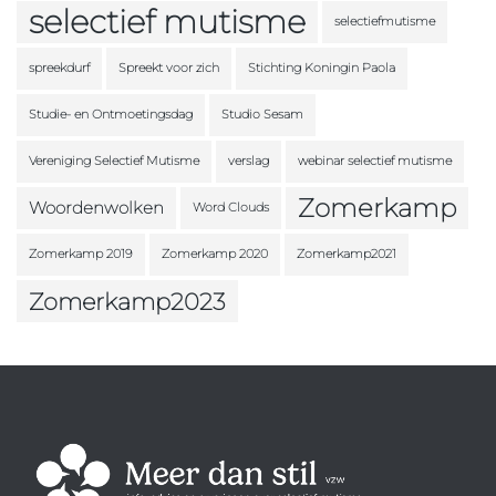
selectief mutisme
selectiefmutisme
spreekdurf
Spreekt voor zich
Stichting Koningin Paola
Studie- en Ontmoetingsdag
Studio Sesam
Vereniging Selectief Mutisme
verslag
webinar selectief mutisme
Zomerkamp
Woordenwolken
Word Clouds
Zomerkamp 2019
Zomerkamp 2020
Zomerkamp2021
Zomerkamp2023