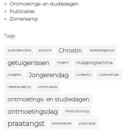
Ontmoetings- en studiedagen
Publicaties
Zomerkamp
Tags
Chrostin
audiodescriptie
autisme
dubbeldiagnose
getuigenissen
Hulpprogramma
Hogent
Jongerendag
jongeren
Luiderslot
luisterverhaal
nabehandeling
online sessie
ontmoetings- en studiedagen
ontmoetingsdag
Paola Stichting
praatangst
prentenboek
publicaties