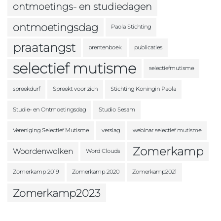
ontmoetings- en studiedagen
ontmoetingsdag
Paola Stichting
praatangst
prentenboek
publicaties
selectief mutisme
selectiefmutisme
spreekdurf
Spreekt voor zich
Stichting Koningin Paola
Studie- en Ontmoetingsdag
Studio Sesam
Vereniging Selectief Mutisme
verslag
webinar selectief mutisme
Zomerkamp
Woordenwolken
Word Clouds
Zomerkamp 2019
Zomerkamp 2020
Zomerkamp2021
Zomerkamp2023