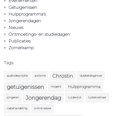
Evenementen
Getuigenissen
Hulpprogramma's
Jongerendagen
Nieuws
Ontmoetings- en studiedagen
Publicaties
Zomerkamp
Tags
Chrostin
audiodescriptie
autisme
dubbeldiagnose
getuigenissen
Hulpprogramma
Hogent
Jongerendag
jongeren
Luiderslot
luisterverhaal
nabehandeling
online sessie