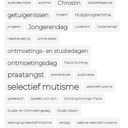
Chrostin
audiodescriptie
autisme
dubbeldiagnose
getuigenissen
Hulpprogramma
Hogent
Jongerendag
jongeren
Luiderslot
luisterverhaal
nabehandeling
online sessie
ontmoetings- en studiedagen
ontmoetingsdag
Paola Stichting
praatangst
prentenboek
publicaties
selectief mutisme
selectiefmutisme
spreekdurf
Spreekt voor zich
Stichting Koningin Paola
Studie- en Ontmoetingsdag
Studio Sesam
Vereniging Selectief Mutisme
verslag
webinar selectief mutisme